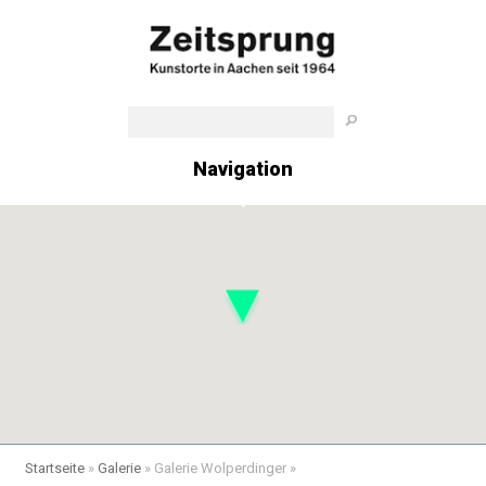
Navigation
Startseite
»
Galerie
»
Galerie Wolperdinger
»