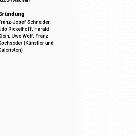
52064 Aachen
Gründung
Franz-Josef Schneider,
Udo Rickelhoff, Harald
Klein, Uwe Wolf, Franz
Kochseder (Künstler und
Galeristen)