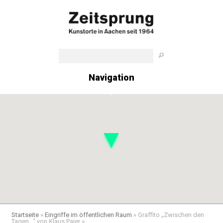
Navigation
Startseite
»
Eingriffe im öffentlichen Raum
»
Graffito „Zwischen den
Tagen…“ von Klaus Paier
»