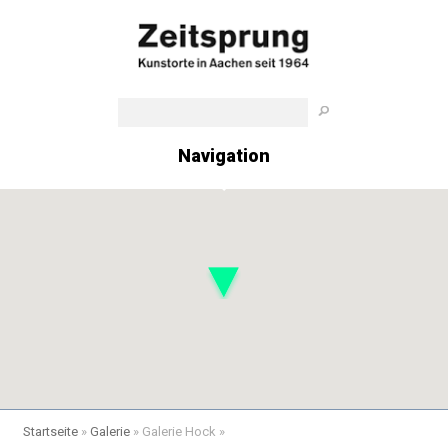
Navigation
Startseite
»
Galerie
»
Galerie Hock
»