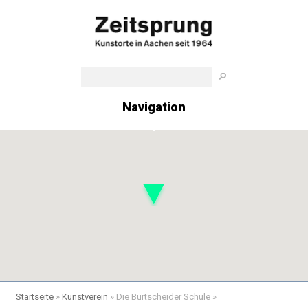
Navigation
Startseite
»
Kunstverein
»
Die Burtscheider Schule
»